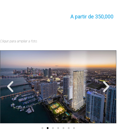
p
A partir de 350,000
p
Clique para ampliar a foto.