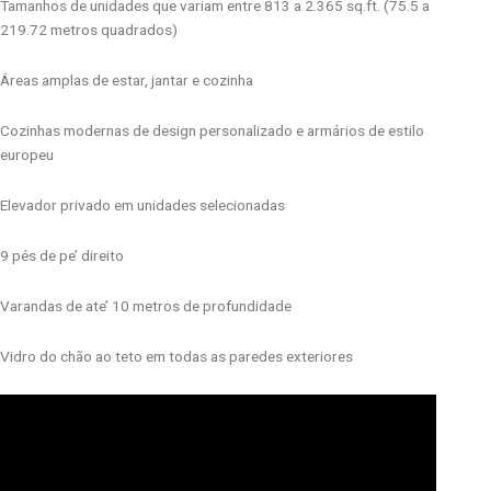
Tamanhos de unidades que variam entre 813 a 2.365 sq.ft. (75.5 a
219.72 metros quadrados)
Áreas amplas de estar, jantar e cozinha
Cozinhas modernas de design personalizado e armários de estilo
europeu
Elevador privado em unidades selecionadas
9 pés de pe’ direito
Varandas de ate’ 10 metros de profundidade
Vidro do chão ao teto em todas as paredes exteriores