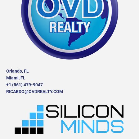
Orlando, FL
Miami, FL
+1 (561) 479-9047
RICARDO@OVDREALTY.COM